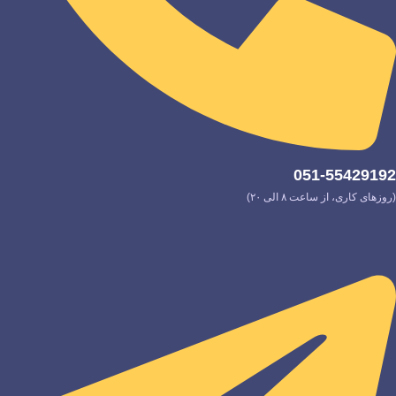
051-55429192
(روزهای کاری، از ساعت ۸ الی ۲۰)