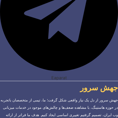
Eaparat
جهش سرور
جهش سرور از دل یک نیاز واقعی شکل گرفت؛ ما، تیمی از متخصصان باتجربه
در حوزه هاستینگ، با مشاهده ضعف‌ها و چالش‌های موجود در خدمات میزبانی
وب ایران، تصمیم گرفتیم تغییری اساسی ایجاد کنیم. هدف ما فراتر از ارائه