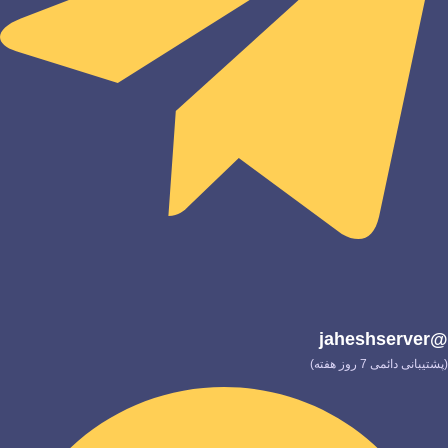
@jaheshserver
(پشتیبانی دائمی 7 روز هفته)