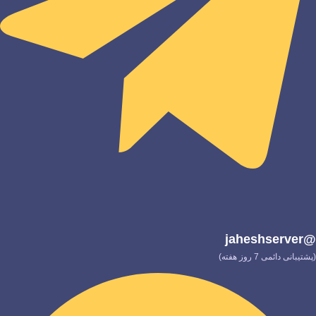
@jaheshserver
(پشتیبانی دائمی 7 روز هفته)