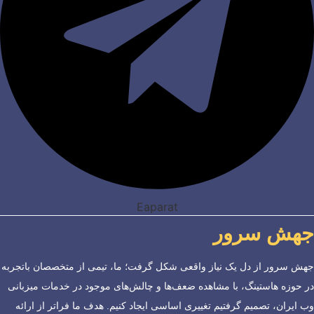
Eaparat
جهش سرور
جهش سرور از دل یک نیاز واقعی شکل گرفت؛ ما، تیمی از متخصصان باتجربه
در حوزه هاستینگ، با مشاهده ضعف‌ها و چالش‌های موجود در خدمات میزبانی
وب ایران، تصمیم گرفتیم تغییری اساسی ایجاد کنیم. هدف ما فراتر از ارائه