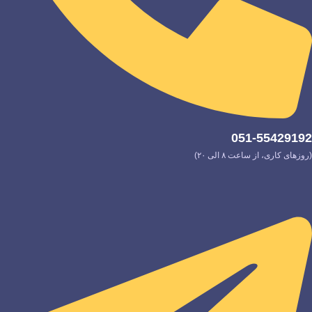
051-55429192
(روزهای کاری، از ساعت ۸ الی ۲۰)