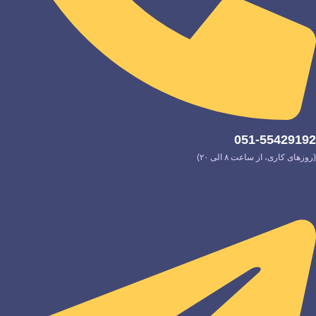
051-55429192
(روزهای کاری، از ساعت ۸ الی ۲۰)