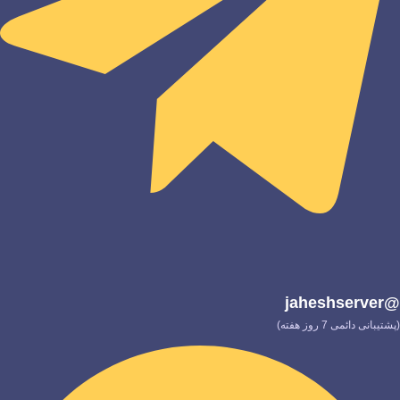
@jaheshserver
(پشتیبانی دائمی 7 روز هفته)