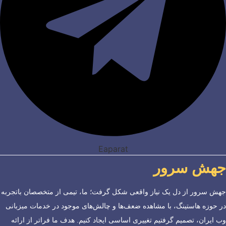
Eaparat
جهش سرور
جهش سرور از دل یک نیاز واقعی شکل گرفت؛ ما، تیمی از متخصصان باتجربه
در حوزه هاستینگ، با مشاهده ضعف‌ها و چالش‌های موجود در خدمات میزبانی
وب ایران، تصمیم گرفتیم تغییری اساسی ایجاد کنیم. هدف ما فراتر از ارائه