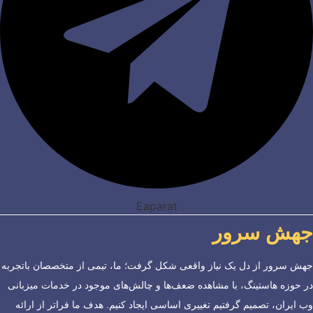
Eaparat
جهش سرور
جهش سرور از دل یک نیاز واقعی شکل گرفت؛ ما، تیمی از متخصصان باتجربه
در حوزه هاستینگ، با مشاهده ضعف‌ها و چالش‌های موجود در خدمات میزبانی
وب ایران، تصمیم گرفتیم تغییری اساسی ایجاد کنیم. هدف ما فراتر از ارائه