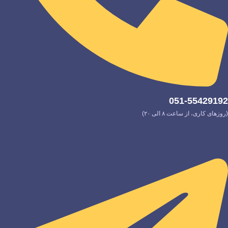
051-55429192
(روزهای کاری، از ساعت ۸ الی ۲۰)