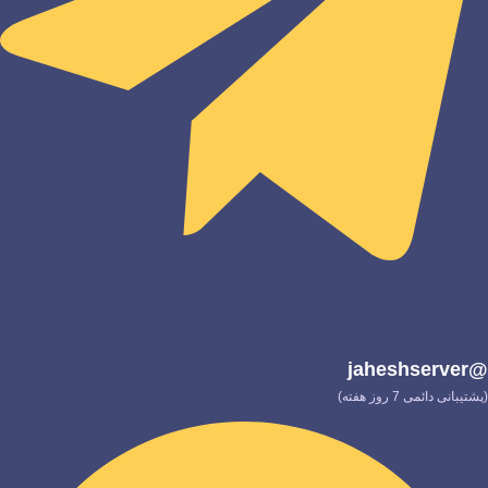
@jaheshserver
(پشتیبانی دائمی 7 روز هفته)