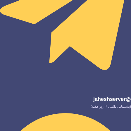
@jaheshserver
(پشتیبانی دائمی 7 روز هفته)