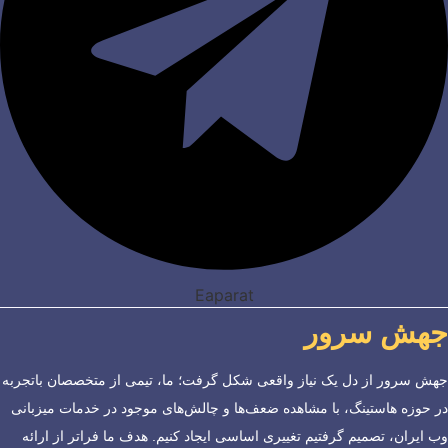
Eaparat
جهش سرور
جهش سرور از دل یک نیاز واقعی شکل گرفت؛ ما، تیمی از متخصصان باتجربه
در حوزه هاستینگ، با مشاهده ضعف‌ها و چالش‌های موجود در خدمات میزبانی
وب ایران، تصمیم گرفتیم تغییری اساسی ایجاد کنیم. هدف ما فراتر از ارائه