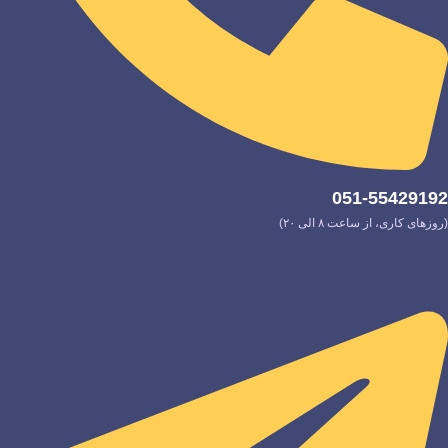
051-55429192
(روزهای کاری، از ساعت ۸ الی ۲۰)