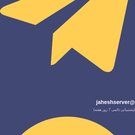
@jaheshserver
(پشتیبانی دائمی 7 روز هفته)