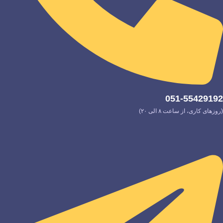
051-55429192
(روزهای کاری، از ساعت ۸ الی ۲۰)