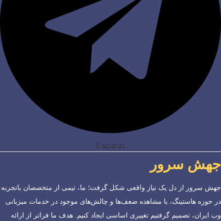
Eaparat
جهش سرور
جهش سرور از دل یک نیاز واقعی شکل گرفت؛ ما، تیمی از متخصصان باتجربه
در حوزه هاستینگ، با مشاهده ضعف‌ها و چالش‌های موجود در خدمات میزبانی
وب ایران، تصمیم گرفتیم تغییری اساسی ایجاد کنیم. هدف ما فراتر از ارائه