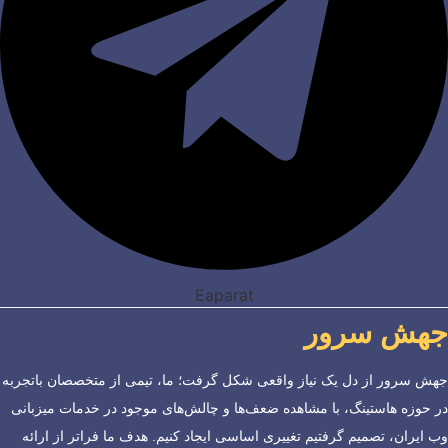
Eaparat
جهش سرور
جهش سرور از دل یک نیاز واقعی شکل گرفت؛ ما، تیمی از متخصصان باتجربه
در حوزه هاستینگ، با مشاهده ضعف‌ها و چالش‌های موجود در خدمات میزبانی
وب ایران، تصمیم گرفتیم تغییری اساسی ایجاد کنیم. هدف ما فراتر از ارائه