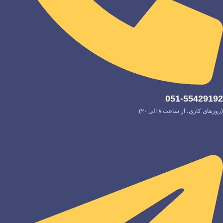
051-55429192
(روزهای کاری، از ساعت ۸ الی ۲۰)