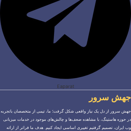
Eaparat
جهش سرور
جهش سرور از دل یک نیاز واقعی شکل گرفت؛ ما، تیمی از متخصصان باتجربه
در حوزه هاستینگ، با مشاهده ضعف‌ها و چالش‌های موجود در خدمات میزبانی
وب ایران، تصمیم گرفتیم تغییری اساسی ایجاد کنیم. هدف ما فراتر از ارائه