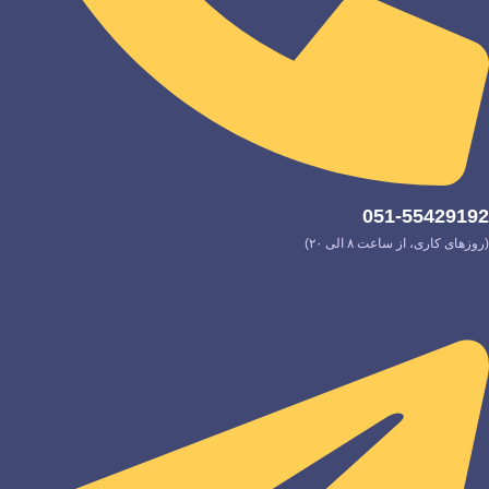
051-55429192
(روزهای کاری، از ساعت ۸ الی ۲۰)