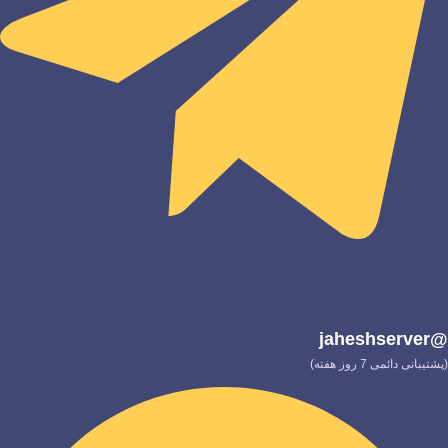
@jaheshserver
(پشتیبانی دائمی 7 روز هفته)