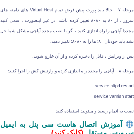
مرحله ۷ – حالا باید پورت پیش فرض تمام Virtual Host های دامنه های
سرور ، از ۸۰ به ۸۰۸۰ تغییر کرده باشد. در غیر اینصورت ، سعی کنید
مجددا آپاچی را راه اندازی کنید ، اگر با نصب مجدد آپاچی مشکل شما حل
نشد باید خودتان ۸۰: ها را به ۸۰۸۰: تغییر دهید.
پس از ویرایش ، فایل را ذخیره کرده و از آن خارج شوید.
مرحله ۸ – آپاچی را مجدد راه اندازی کرده و وارنیش کش را اجرا کنید:
service httpd restart
service varnish start
نصب به اتمام رسبد و میتونید استفاده کنید.
آموزش اتصال هاست سی پنل به ایمیل
سرویس مستقل
(
کلیک کنید
)