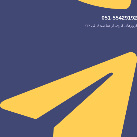
051-55429192
(روزهای کاری، از ساعت ۸ الی ۲۰)