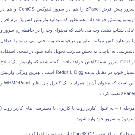
سرور پیش فرض zPanel را هم در سرور لینوکس CentOS و هم در
اوبونتو پوشش خواهد داد . همانطور که میدانید وارنیش کش یک نرم افزار
عالی شتاب دهنده وب می باشد که محتوای وب را در حافظه رم سرور و
یا در هارد کش میکند. بنابراین درخواست وب حتی می تواند با حداقل
دسترسی به آپاچی، به بخش مدیریت تحویل داده شود.در نتیجه، استفاده
از CPU سرور شما کاهش خواهد یافت. گفته شده که وارنیش یک سلاح
بسیار خوب در مقابل پدیده Digg یا Reddit است . بهترین ویژگی وارنیش
این است که میتوان آن را همراه با یک کنترل پنل نظیر WHM/cPanel و
zPanel نصب کرد .
مرحله ۱ – به عنوان کاربر روت یا کاربری با دسترسی های کاربر روت (
سودو ) به سرور خود وارد شوید.
مرحله ۲ – برای نصب zPanelX CP این دستور را اجرا کنید :