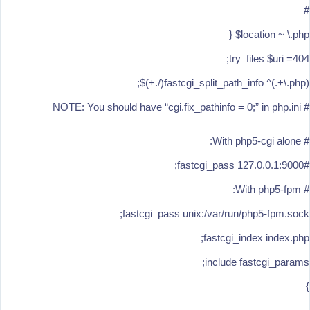
#
location ~ \.php$ {
try_files $uri =404;
fastcgi_split_path_info ^(.+\.php)(/.+)$;
# NOTE: You should have “cgi.fix_pathinfo = 0;” in php.ini
# With php5-cgi alone:
#fastcgi_pass 127.0.0.1:9000;
# With php5-fpm:
fastcgi_pass unix:/var/run/php5-fpm.sock;
fastcgi_index index.php;
include fastcgi_params;
}