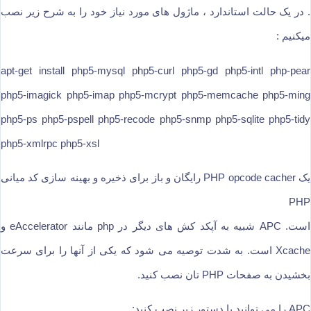
. در یک حالت استاندارد ، ماژول های مورد نیاز خود را به شرح زیر نصب
میکنیم :
apt-get install php5-mysql php5-curl php5-gd php5-intl php-pear
php5-imagick php5-imap php5-mcrypt php5-memcache php5-ming
php5-ps php5-pspell php5-recode php5-snmp php5-sqlite php5-tidy
php5-xmlrpc php5-xsl
یک PHP opcode cacher رایگان و باز برای ذخیره و بهینه سازی کد میانی
PHP
است. APC شبیه به آپکد کش های دیگر در php مانند eAccelerator و
Xcache است. به شدت توصیه می شود که یکی از آنها را برای سرعت
بخشیدن به صفحات PHP تان نصب کنید.
APC را می توانید با دستور زیر نصب کنید: