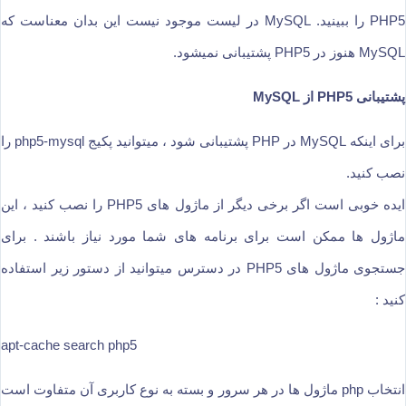
PHP5 را ببینید. MySQL در لیست موجود نیست این بدان معناست که
MySQL هنوز در PHP5 پشتیبانی نمیشود.
پشتیبانی PHP5 از MySQL
برای اینکه MySQL در PHP پشتیبانی شود ، میتوانید پکیج php5-mysql را
نصب کنید.
ایده خوبی است اگر برخی دیگر از ماژول های PHP5 را نصب کنید ، این
ماژول ها ممکن است برای برنامه های شما مورد نیاز باشند . برای
جستجوی ماژول های PHP5 در دسترس میتوانید از دستور زیر استفاده
کنید :
apt-cache search php5
انتخاب php ماژول ها در هر سرور و بسته به نوع کاربری آن متفاوت است