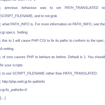
; previous behaviour was to set PATH_TRANSLATED to
SCRIPT_FILENAME, and to not grok
; what PATH_INFO is. For more information on PATH_INFO, see the
cgi specs. Setting
; this to 1 will cause PHP CGI to fix its paths to conform to the spec.
A setting
; of zero causes PHP to behave as before. Default is 1. You should
fix your scripts
; to use SCRIPT_FILENAME rather than PATH_TRANSLATED.
; http://php.net/cgi.fix-pathinfo
cgi.fix_pathinfo=0
[…]