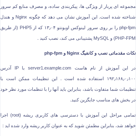
مجموعه ای پربار از ویژگی ها، پیکربندی ساده، و مصرف منابع کم سرور
شناخته شده است. این آموزش نشان می دهد که چگونه Nginx و هندل
php-fpm را بر روی سرور لینوکس اوبونتو ۱۳٫۰۴ که از PHP5 (از طریق
PHP-FPM) و MySQL پشتیبانی می کند، نصب کنید .
نکات مقدماتی نصب و کانفیگ Nginx و php-fpm
در این آموزش از نام هاست server1.example.com با IP آدرس
۱۹۲٫۱۶۸٫۰٫۱۰۰ استفاده شده است . این تنظیمات ممکن است با
تنظیمات شما متفاوت باشد، بنابراین باید آنها را با تنظمات مورد نظر خود
در بخش های مناسب جایگزین کنید.
تمامی مراحل این آموزش با دسترسی های کاربری ریشه (root) اجرا
خواهد شد، بنابراین مطمئن شوید که به عنوان کاربر ریشه وارد شده اید :