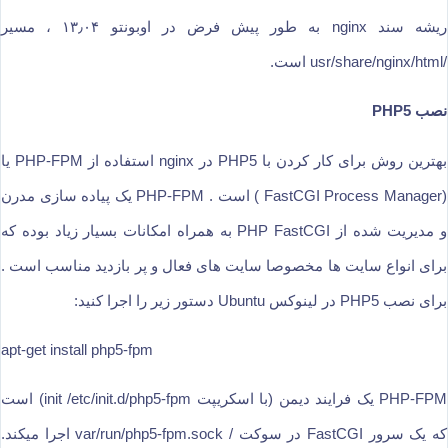
ریشه سند nginx به طور پیش فرض در اوبونتو ۱۳٫۰۴ ، مسیر
/usr/share/nginx/html است.
نصب PHP5
بهترین روش برای کار کردن با PHP5 در nginx استفاده از PHP-FPM یا
(FastCGI Process Manager ) است . PHP-FPM یک پیاده سازی مدرن
و مدیریت شده از PHP FastCGI به همراه امکانات بسیار زیاد بوده که
برای انواع سایت ها مخصوصا سایت های فعال و پر بازدید مناسب است .
برای نصب PHP5 در لینوکس Ubuntu دستور زیر را اجرا کنید:
apt-get install php5-fpm
PHP-FPM یک فرایند دیمن (با اسکریپت init /etc/init.d/php5-fpm) است
که یک سرور FastCGI در سوکت / var/run/php5-fpm.sock اجرا میکند.