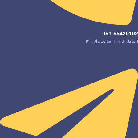
051-55429192
(روزهای کاری، از ساعت ۸ الی ۲۰)