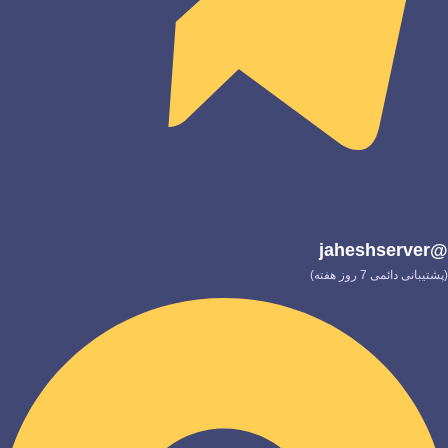
@jaheshserver
(پشتیبانی دائمی 7 روز هفته)