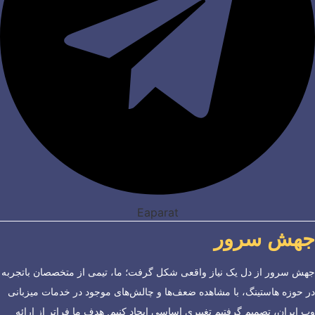
Eaparat
جهش سرور
جهش سرور از دل یک نیاز واقعی شکل گرفت؛ ما، تیمی از متخصصان باتجربه
در حوزه هاستینگ، با مشاهده ضعف‌ها و چالش‌های موجود در خدمات میزبانی
وب ایران، تصمیم گرفتیم تغییری اساسی ایجاد کنیم. هدف ما فراتر از ارائه