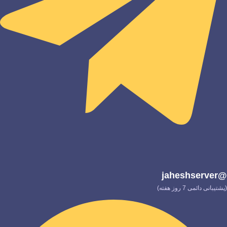
@jaheshserver
(پشتیبانی دائمی 7 روز هفته)