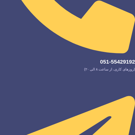
051-55429192
(روزهای کاری، از ساعت ۸ الی ۲۰)