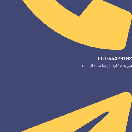
051-55429192
(روزهای کاری، از ساعت ۸ الی ۲۰)