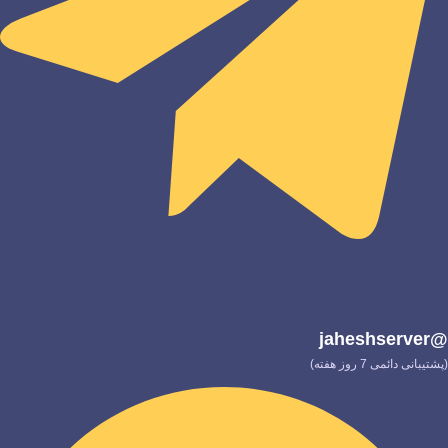
@jaheshserver
(پشتیبانی دائمی 7 روز هفته)