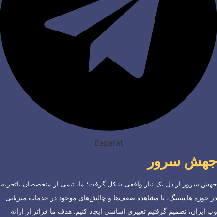
Eaparat
جهش سرور
جهش سرور از دل یک نیاز واقعی شکل گرفت؛ ما، تیمی از متخصصان باتجربه
در حوزه هاستینگ، با مشاهده ضعف‌ها و چالش‌های موجود در خدمات میزبانی
وب ایران، تصمیم گرفتیم تغییری اساسی ایجاد کنیم. هدف ما فراتر از ارائه