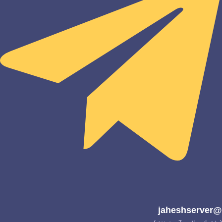
@jaheshserver