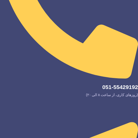
051-55429192
(روزهای کاری، از ساعت ۸ الی ۲۰)