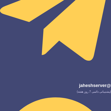
@jaheshserver
(پشتیبانی دائمی 7 روز هفته)