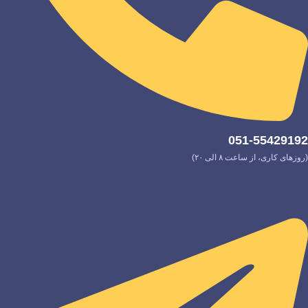
051-55429192
(روزهای کاری، از ساعت ۸ الی ۲۰)