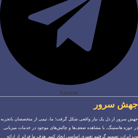
Eaparat
جهش سرور
جهش سرور از دل یک نیاز واقعی شکل گرفت؛ ما، تیمی از متخصصان باتجربه
در حوزه هاستینگ، با مشاهده ضعف‌ها و چالش‌های موجود در خدمات میزبانی
وب ایران، تصمیم گرفتیم تغییری اساسی ایجاد کنیم. هدف ما فراتر از ارائه