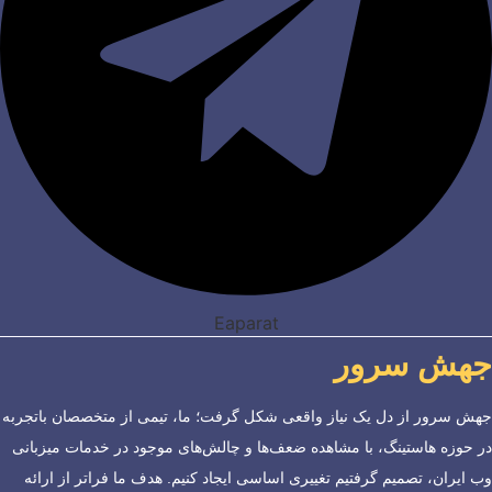
Eaparat
جهش سرور
جهش سرور از دل یک نیاز واقعی شکل گرفت؛ ما، تیمی از متخصصان باتجربه
در حوزه هاستینگ، با مشاهده ضعف‌ها و چالش‌های موجود در خدمات میزبانی
وب ایران، تصمیم گرفتیم تغییری اساسی ایجاد کنیم. هدف ما فراتر از ارائه