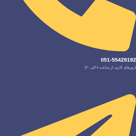
051-55429192
(روزهای کاری، از ساعت ۸ الی ۲۰)