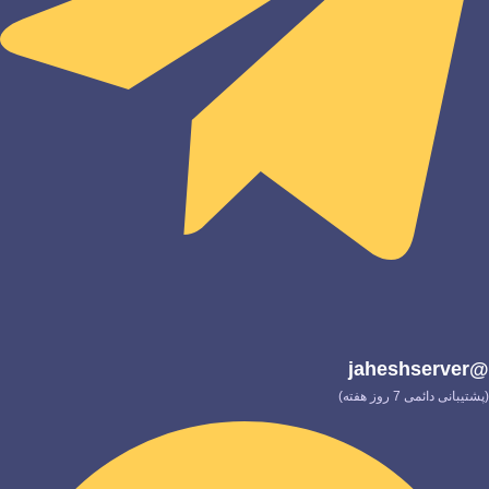
@jaheshserver
(پشتیبانی دائمی 7 روز هفته)