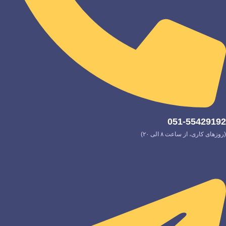
051-55429192
(روزهای کاری، از ساعت ۸ الی ۲۰)