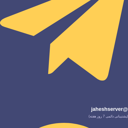
@jaheshserver
(پشتیبانی دائمی 7 روز هفته)