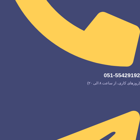
051-55429192
(روزهای کاری، از ساعت ۸ الی ۲۰)