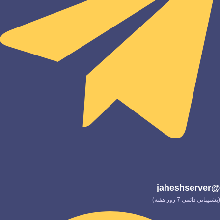
@jaheshserver
(پشتیبانی دائمی 7 روز هفته)