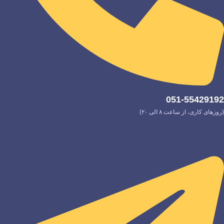
051-55429192
(روزهای کاری، از ساعت ۸ الی ۲۰)