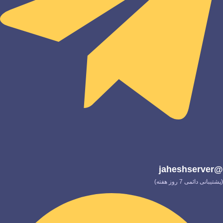
@jaheshserver
(پشتیبانی دائمی 7 روز هفته)