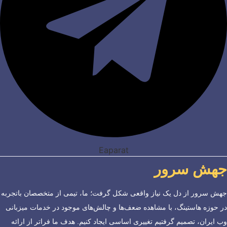
Eaparat
جهش سرور
جهش سرور از دل یک نیاز واقعی شکل گرفت؛ ما، تیمی از متخصصان باتجربه
در حوزه هاستینگ، با مشاهده ضعف‌ها و چالش‌های موجود در خدمات میزبانی
وب ایران، تصمیم گرفتیم تغییری اساسی ایجاد کنیم. هدف ما فراتر از ارائه