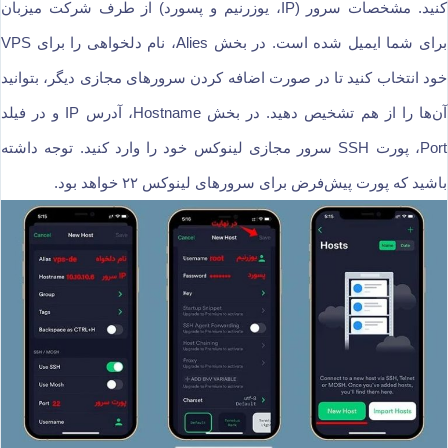
کنید. مشخصات سرور (IP، یوزرنیم و پسورد) از طرف شرکت میزبان
برای شما ایمیل شده است. در بخش Alies، نام دلخواهی را برای VPS
خود انتخاب کنید تا در صورت اضافه کردن سرورهای مجازی دیگر، بتوانید
آن‌ها را از هم تشخیص دهید. در بخش Hostname، آدرس IP و در فیلد
Port، پورت SSH سرور مجازی لینوکس خود را وارد کنید. توجه داشته
باشید که پورت پیش‌فرض برای سرورهای لینوکس ۲۲ خواهد بود.