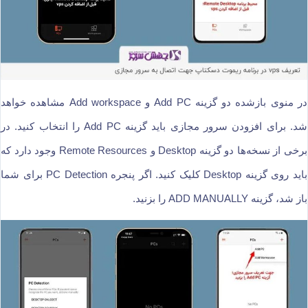
در منوی بازشده دو گزینه Add PC و Add workspace مشاهده خواهد
شد. برای افزودن سرور مجازی باید گزینه Add PC را انتخاب کنید. در
برخی از نسخه‌ها دو گزینه Desktop و Remote Resources وجود دارد که
باید روی گزینه Desktop کلیک کنید. اگر پنجره PC Detection برای شما
باز شد، گزینه ADD MANUALLY را بزنید.