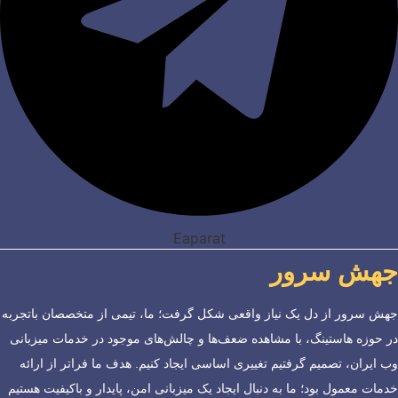
Eaparat
جهش سرور
جهش سرور از دل یک نیاز واقعی شکل گرفت؛ ما، تیمی از متخصصان باتجربه
در حوزه هاستینگ، با مشاهده ضعف‌ها و چالش‌های موجود در خدمات میزبانی
وب ایران، تصمیم گرفتیم تغییری اساسی ایجاد کنیم. هدف ما فراتر از ارائه
خدمات معمول بود؛ ما به دنبال ایجاد یک میزبانی امن، پایدار و باکیفیت هستیم