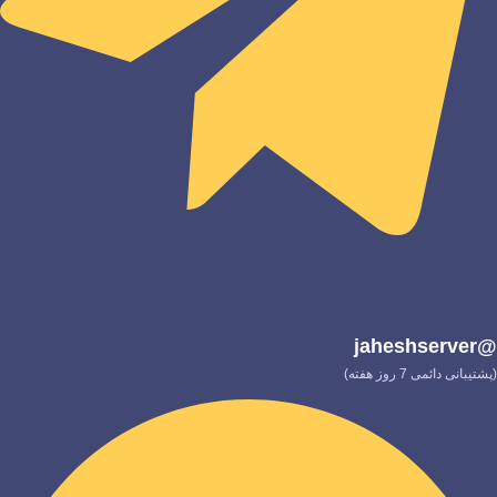
@jaheshserver
(پشتیبانی دائمی 7 روز هفته)