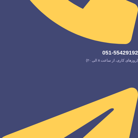
051-55429192
(روزهای کاری، از ساعت ۸ الی ۲۰)