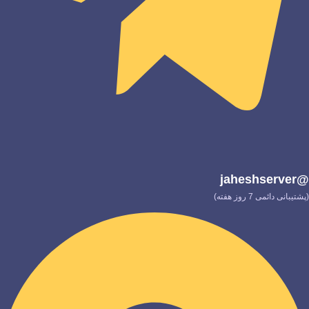
@jaheshserver
(پشتیبانی دائمی 7 روز هفته)