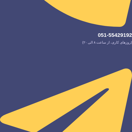
051-55429192
(روزهای کاری، از ساعت ۸ الی ۲۰)