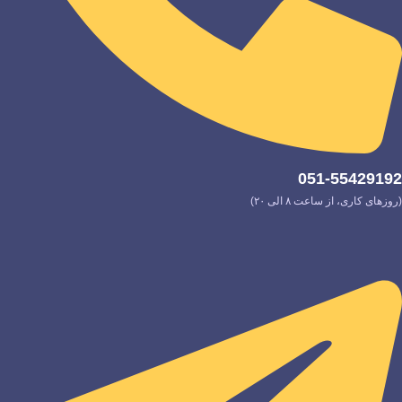
051-55429192
(روزهای کاری، از ساعت ۸ الی ۲۰)