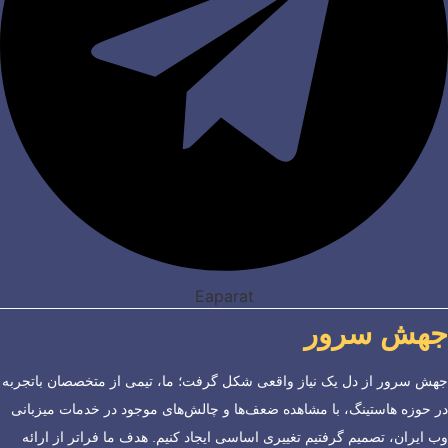
Eaparat
جهش سرور
جهش سرور از دل یک نیاز واقعی شکل گرفت؛ ما، تیمی از متخصصان باتجربه
در حوزه هاستینگ، با مشاهده ضعف‌ها و چالش‌های موجود در خدمات میزبانی
وب ایران، تصمیم گرفتیم تغییری اساسی ایجاد کنیم. هدف ما فراتر از ارائه