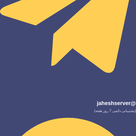
@jaheshserver
(پشتیبانی دائمی 7 روز هفته)